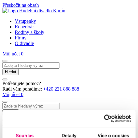
Přeskočit na obsah
Vstupenky
Repertoár
Rodiny a školy
Firmy
O divadle
Můj účet
0
Hledat
Potřebujete pomoc?
Rádi vám poradíme:
+420 221 868 888
Můj účet
0
Hledat
Domů
Souhlas
Detaily
Více o cookies