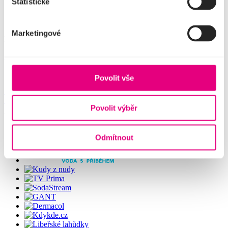
Statistické
Zákon na ochranu oznamovatele
Komentáře k hospodaření
Cookies
Marketingové
Pokladna divadla
+420 221 868 666
Hudební divadlo Karlín
Povolit vše
Křižíkova
10,
186
00 Praha
8
Povolit výběr
Partneři divadla
Odmítnout