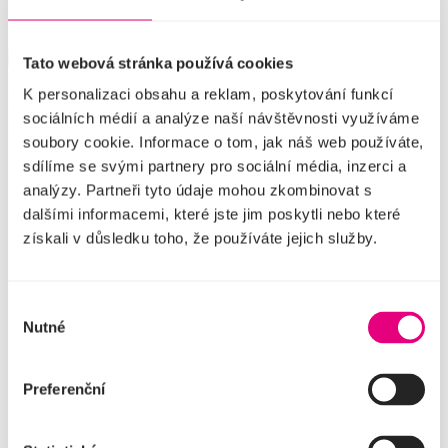
Umělci
Detail
Tato webová stránka používá cookies
K personalizaci obsahu a reklam, poskytování funkcí
Martina
sociálních médií a analýze naší návštěvnosti využíváme
Placrová
soubory cookie. Informace o tom, jak náš web používáte,
sdílíme se svými partnery pro sociální média, inzerci a
Facebook
YouTube
analýzy. Partneři tyto údaje mohou zkombinovat s
Instagram
dalšími informacemi, které jste jim poskytli nebo které
TikTok
získali v důsledku toho, že používáte jejich služby.
Aktuality
O divadle
Pronájem divadla
Výběr
Firemní akce
Nutné
Dárkové poukazy
souhlasu
Vstupenky
Kontakty
Preferenční
Repertoár
Pro média
Obchodní podmínky a GDPR