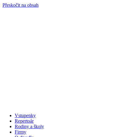
Přeskočit na obsah
Vstupenky
Repertoár
Rodiny a školy
Firmy