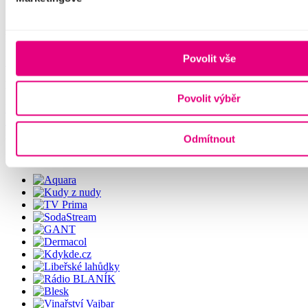
Komentáře k hospodaření
Cookies
Pokladna divadla
Povolit vše
+420 221 868 666
Hudební divadlo Karlín
Povolit výběr
Křižíkova
10,
186
00 Praha
8
Odmítnout
Partneři divadla