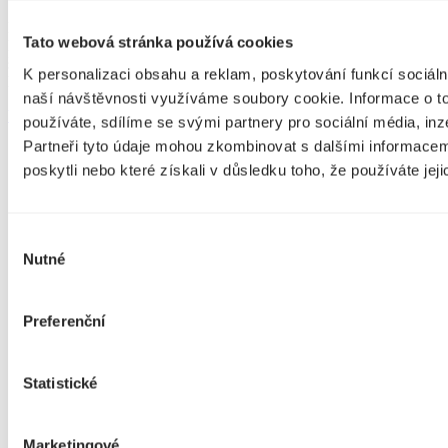
Božský muzikál podle stejnojmenné filmové pohádky. V něm Anděl
Tato webová stránka používá cookies
Petronel – popleta a nebeský outsider putuje v doprovodu
škodolibého čerta Uriáše po Zemi, aby dokázal Pánu Bohu, jak
K personalizaci obsahu a reklam, poskytování funkcí sociáln
lehké je napravovat hříšníky a tím se zároveň sám nedostat do pekla.
naší návštěvnosti využíváme soubory cookie. Informace o t
Vstupenky od 390 Kč
používáte, sdílíme se svými partnery pro sociální média, inz
Partneři tyto údaje mohou zkombinovat s dalšími informacemi
Facebook
YouTube
poskytli nebo které získali v důsledku toho, že používáte jeji
Instagram
TikTok
Aktuality
Výběr
O divadle
Nutné
souhlasu
Pronájem divadla
Firemní akce
Dárkové poukazy
Preferenční
Vstupenky
Kontakty
Repertoár
Statistické
Pro média
Obchodní podmínky a GDPR
Zákon na ochranu oznamovatele
Marketingové