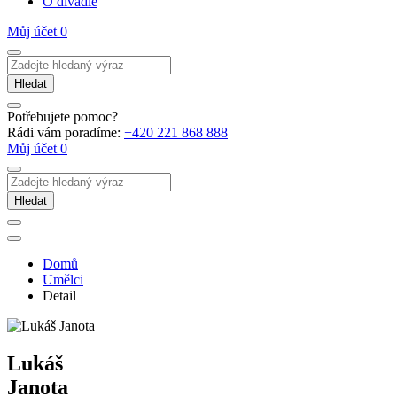
O divadle
Můj účet
0
Hledat
Potřebujete pomoc?
Rádi vám poradíme:
+420 221 868 888
Můj účet
0
Hledat
Domů
Umělci
Detail
Lukáš
Janota