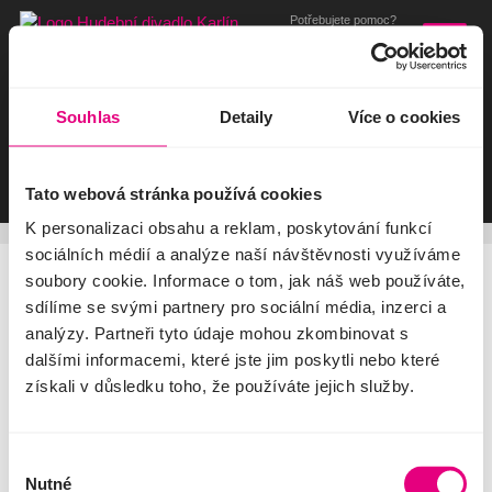
Potřebujete pomoc?
Rádi vám poradíme:
+420 221 868 888
Domů
Umělci
Detail
Vstupenky
Souhlas
Detaily
Více o cookies
Repertoár
Lenka
Rodiny a školy
Audolenská
Tato webová stránka používá cookies
Firmy
O divadle
K personalizaci obsahu a reklam, poskytování funkcí
sociálních médií a analýze naší návštěvnosti využíváme
Facebook
YouTube
Instagram
TikTok
Můj účet
soubory cookie. Informace o tom, jak náš web používáte,
sdílíme se svými partnery pro sociální média, inzerci a
Pokladna divadla
analýzy. Partneři tyto údaje mohou zkombinovat s
+420 221 868 666
dalšími informacemi, které jste jim poskytli nebo které
Hudební divadlo Karlín
získali v důsledku toho, že používáte jejich služby.
Křižíkova
10,
186
00 Praha
8
Aktuality
Repertoár
O divadle
Pro média
Výběr
Pronájem divadla
Obchodní podmínky a GDPR
Nutné
souhlasu
Firemní akce
Zákon na ochranu