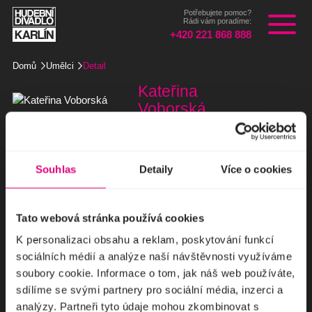
Potřebujete pomoc?
Rádi vám poradíme:
+420 221 868 888
Domů
Umělci
Detail
Vstupenky
Repertoár
Kateřina
Rodiny a školy
Voborská
Firmy
O divadle
V čem právě hraje
Souhlas
Detaily
Více o cookies
Můj účet
Company
Tato webová stránka používá cookies
Zlatovláska
K personalizaci obsahu a reklam, poskytování funkcí
Malá scéna
Nové zpracování původní filmové muzikálové pohádky vzniklo
sociálních médií a analýze naší návštěvnosti využíváme
pod režijním vedením Filipa Renče. Známé písničky a krásné
soubory cookie. Informace o tom, jak náš web používáte,
pohádkové kostýmy ocení nejen děti.
sdílíme se svými partnery pro sociální média, inzerci a
Vstupenky od 590 Kč
analýzy. Partneři tyto údaje mohou zkombinovat s