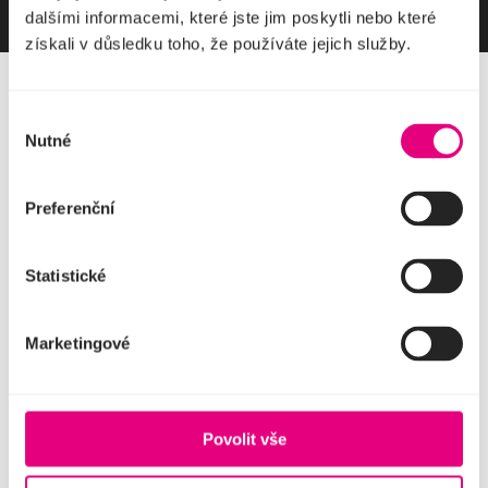
dalšími informacemi, které jste jim poskytli nebo které
získali v důsledku toho, že používáte jejich služby.
Facebook
YouTube
Instagram
TikTok
Výběr
Pokladna divadla
Nutné
+420 221 868 666
souhlasu
Hudební divadlo Karlín
Křižíkova
10,
Preferenční
186
00 Praha
8
Aktuality
Repertoár
O divadle
Pro média
Statistické
Pronájem divadla
Obchodní podmínky a GDPR
Firemní akce
Zákon na ochranu
Dárkové poukazy
oznamovatele
Vstupenky
Komentáře k hospodaření
Marketingové
Kontakty
Cookies
Partneři divadla
Povolit vše