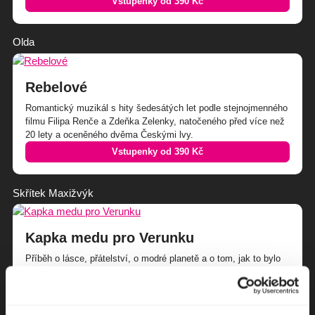
Vstupenky od 390 Kč
Olda
Rebelové
Romantický muzikál s hity šedesátých let podle stejnojmenného
filmu Filipa Renče a Zdeňka Zelenky, natočeného před více než
20 lety a oceněného dvěma Českými lvy.
Vstupenky od 390 Kč
Skřítek Maxižvýk
Kapka medu pro Verunku
Příběh o lásce, přátelství, o modré planetě a o tom, jak to bylo
anebo mohlo být dál v království Popelky, Zlatovlásky
a Hloupého Honzy, jestli uměli opravdu vládnout a jestli náhodou
neudělali někde chybu…