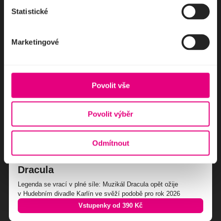
podle knihy Karla Poláčka.
Statistické
Vstupenky od 490 Kč
Marketingové
Nick
Povolit vše
Povolit výběr
Odmítnout
Dracula
Legenda se vrací v plné síle: Muzikál Dracula opět ožije
v Hudebním divadle Karlín ve svěží podobě pro rok 2026
Vstupenky od 390 Kč