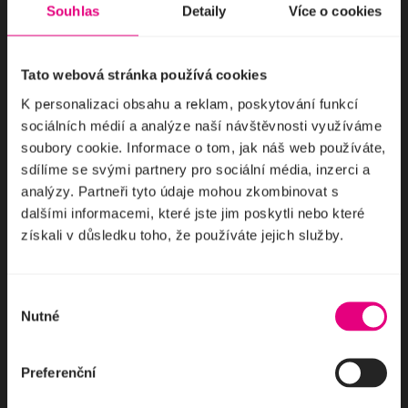
Vstupenky od 249 Kč
Souhlas
Detaily
Více o cookies
Policista Véna "RAMBO"
Tato webová stránka používá cookies
K personalizaci obsahu a reklam, poskytování funkcí
Močál Story
sociálních médií a analýze naší návštěvnosti využíváme
Malá scéna
soubory cookie. Informace o tom, jak náš web používáte,
Močál Story je hudební komedie protkaná písničkami Ivana
sdílíme se svými partnery pro sociální média, inzerci a
Mládka, které dobře znáte. Celou hru napsal Ivan Mládek
analýzy. Partneři tyto údaje mohou zkombinovat s
s osobitým vtipem ve verších a zazní v ní písničky notoricky
známé jako je např. Jožin z bažin.
dalšími informacemi, které jste jim poskytli nebo které
Vstupenky od 690 Kč
získali v důsledku toho, že používáte jejich služby.
Francimor
Výběr
Nutné
souhlasu
Edudant a Francimor
Malá scéna
Preferenční
Rodinný čarodějný muzikál ožívá na Malé scéně Hudebního
divadla v Karlíně. Příběh o dvou kouzelnických puberťácích